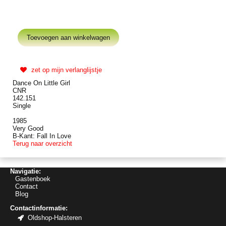
zet op mijn verlanglijstje
Dance On Little Girl
CNR
142.151
Single
1985
Very Good
B-Kant: Fall In Love
Terug naar overzicht
Navigatie:
Gastenboek
Contact
Blog
Contactinformatie:
Oldshop-Halsteren