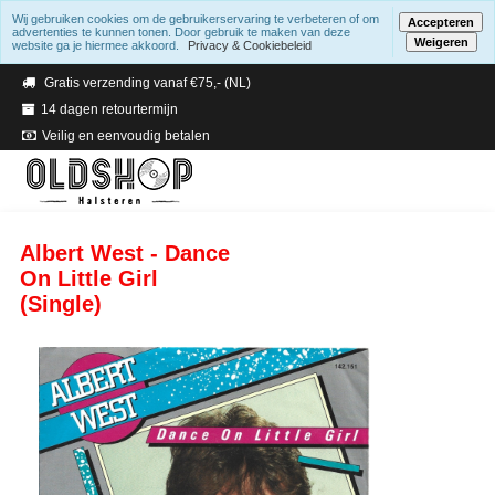
Wij gebruiken cookies om de gebruikerservaring te verbeteren of om
Accepteren
advertenties te kunnen tonen. Door gebruik te maken van deze
Weigeren
website ga je hiermee akkoord.
Privacy & Cookiebeleid
Verzending binnen 2 a 3 werkdagen
Gratis verzending vanaf €75,- (NL)
14 dagen retourtermijn
Veilig en eenvoudig betalen
Albert West - Dance
On Little Girl
(Single)