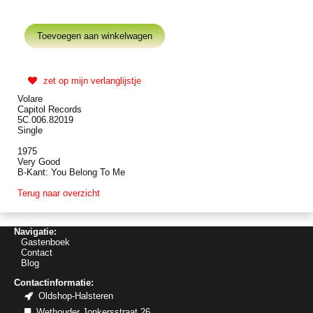
zet op mijn verlanglijstje
Volare
Capitol Records
5C.006.82019
Single
1975
Very Good
B-Kant: You Belong To Me
Terug naar overzicht
Navigatie:
Gastenboek
Contact
Blog
Contactinformatie:
Oldshop-Halsteren
Wethouder Jonkersstraat 26