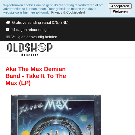
Wij gebruiken cookies om de gebruikerservaring te verbeteren of om
Accepteren
advertenties te kunnen tonen. Door gebruik te maken van deze
Weigeren
website ga je hiermee akkoord.
Privacy & Cookiebeleid
Verzending binnen 2 a 3 werkdagen
Gratis verzending vanaf €75,- (NL)
14 dagen retourtermijn
Veilig en eenvoudig betalen
Aka The Max Demian
Band - Take It To The
Max (LP)