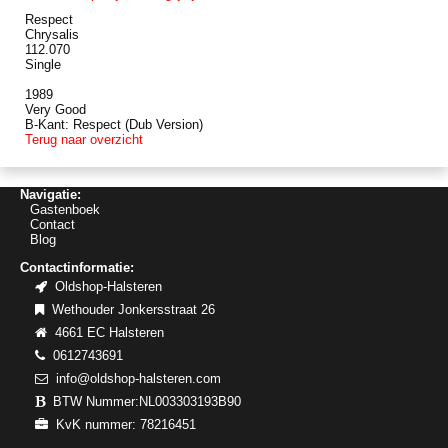
Respect
Chrysalis
112.070
Single
1989
Very Good
B-Kant: Respect (Dub Version)
Terug naar overzicht
Navigatie:
Gastenboek
Contact
Blog
Contactinformatie:
Oldshop-Halsteren
Wethouder Jonkersstraat 26
4661 EC Halsteren
0612743691
info@oldshop-halsteren.com
BTW Nummer:NL003303193B90
KvK nummer: 78216451