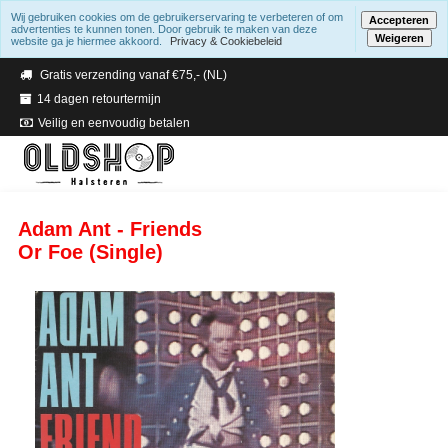
Wij gebruiken cookies om de gebruikerservaring te verbeteren of om
Accepteren
advertenties te kunnen tonen. Door gebruik te maken van deze
Weigeren
website ga je hiermee akkoord.
Privacy & Cookiebeleid
Verzending binnen 2 a 3 werkdagen
Gratis verzending vanaf €75,- (NL)
14 dagen retourtermijn
Veilig en eenvoudig betalen
Adam Ant - Friends
Or Foe (Single)